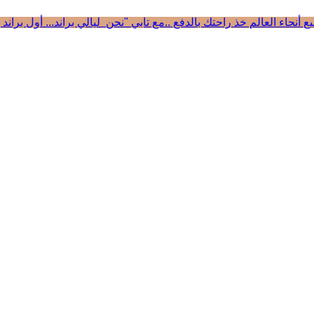
 أنحاء العالم
خذ راحتك بالدفع ..مع تابي
"نحن ليالي براند... أول بران